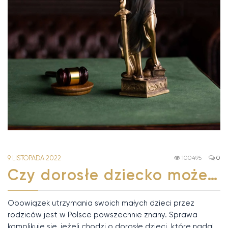
9 LISTOPADA 2022
100495
0
Czy dorosłe dziecko może…
Obowiązek utrzymania swoich małych dzieci przez
rodziców jest w Polsce powszechnie znany. Sprawa
komplikuje się, jeżeli chodzi o dorosłe dzieci, które nadal