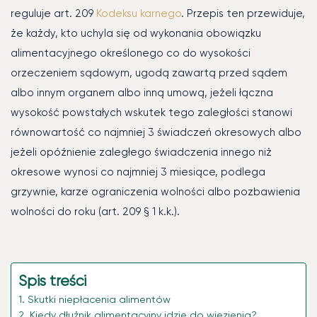
reguluje art. 209
Kodeksu karnego
. Przepis ten przewiduje,
że każdy, kto uchyla się od wykonania obowiązku
alimentacyjnego określonego co do wysokości
orzeczeniem sądowym, ugodą zawartą przed sądem
albo innym organem albo inną umową, jeżeli łączna
wysokość powstałych wskutek tego zaległości stanowi
równowartość co najmniej 3 świadczeń okresowych albo
jeżeli opóźnienie zaległego świadczenia innego niż
okresowe wynosi co najmniej 3 miesiące, podlega
grzywnie, karze ograniczenia wolności albo pozbawienia
wolności do roku (art. 209 § 1 k.k.).
Spis treści
Skutki niepłacenia alimentów
Kiedy dłużnik alimentacyjny idzie do więzienia?