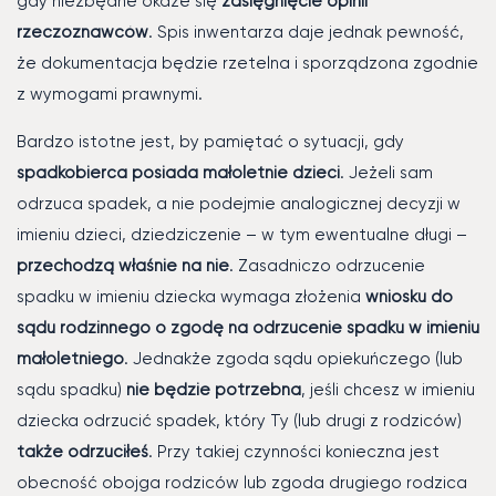
gdy niezbędne okaże się
zasięgnięcie opinii
rzeczoznawców
. Spis inwentarza daje jednak pewność,
że dokumentacja będzie rzetelna i sporządzona zgodnie
z wymogami prawnymi.
Bardzo istotne jest, by pamiętać o sytuacji, gdy
spadkobierca posiada małoletnie dzieci
. Jeżeli sam
odrzuca spadek, a nie podejmie analogicznej decyzji w
imieniu dzieci, dziedziczenie – w tym ewentualne długi –
przechodzą właśnie na nie
. Zasadniczo odrzucenie
spadku w imieniu dziecka wymaga złożenia
wniosku do
sądu rodzinnego o zgodę na odrzucenie spadku w imieniu
małoletniego
. Jednakże zgoda sądu opiekuńczego (lub
sądu spadku)
nie będzie potrzebna
, jeśli chcesz w imieniu
dziecka odrzucić spadek, który Ty (lub drugi z rodziców)
także odrzuciłeś
. Przy takiej czynności konieczna jest
obecność obojga rodziców lub zgoda drugiego rodzica