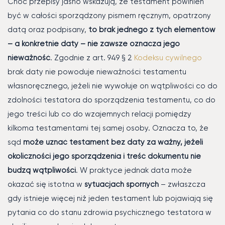
Choć przepisy jasno wskazują, że testament powinien
być w całości sporządzony pismem ręcznym, opatrzony
datą oraz podpisany,
to brak jednego z tych elementów
– a konkretnie daty – nie zawsze oznacza jego
nieważność
. Zgodnie z art. 949 § 2
Kodeksu cywilnego
brak daty nie powoduje nieważności testamentu
własnoręcznego, jeżeli nie wywołuje on wątpliwości co do
zdolności testatora do sporządzenia testamentu, co do
jego treści lub co do wzajemnych relacji pomiędzy
kilkoma testamentami tej samej osoby. Oznacza to, że
sąd
może uznać testament bez daty za ważny, jeżeli
okoliczności jego sporządzenia i treść dokumentu nie
budzą wątpliwości
. W praktyce jednak data może
okazać się istotna w
sytuacjach spornych
– zwłaszcza
gdy istnieje więcej niż jeden testament lub pojawiają się
pytania co do stanu zdrowia psychicznego testatora w