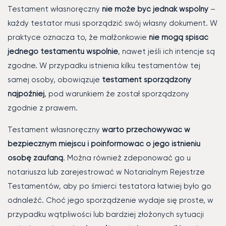
Testament własnoręczny
nie może być jednak wspólny
–
każdy testator musi sporządzić swój własny dokument. W
praktyce oznacza to, że małżonkowie
nie mogą spisać
jednego testamentu wspólnie
, nawet jeśli ich intencje są
zgodne. W przypadku istnienia kilku testamentów tej
samej osoby, obowiązuje
testament sporządzony
najpóźniej
, pod warunkiem że został sporządzony
zgodnie z prawem.
Testament własnoręczny
warto przechowywać w
bezpiecznym miejscu i poinformować o jego istnieniu
osobę zaufaną
. Można również zdeponować go u
notariusza lub zarejestrować w Notarialnym Rejestrze
Testamentów, aby po śmierci testatora łatwiej było go
odnaleźć. Choć jego sporządzenie wydaje się proste, w
przypadku wątpliwości lub bardziej złożonych sytuacji