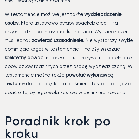
chwili sporządzania dokumentu.
W testamencie możliwe jest także
wydziedziczenie
osoby
, która ustawowo byłaby spadkobiercą – na
przykład dziecka, małżonka lub rodzica. Wydziedziczenie
musi jednak
zawierać uzasadnienie
. Nie wystarczy zwykłe
pominięcie kogoś w testamencie – należy
wskazać
konkretny powód
, na przykład uporczywe niedopełnianie
obowiązków rodzinnych przez osobę wydziedziczoną. W
testamencie można także
powołać wykonawcę
testamentu
– osobę, która po śmierci testatora będzie
dbać o to, by jego wola została w pełni zrealizowana.
Poradnik krok po
kroku