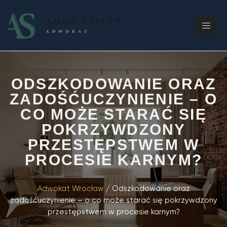
ODSZKODOWANIE ORAZ
ZADOŚĆUCZYNIENIE – O
CO MOŻE STARAĆ SIĘ
POKRZYWDZONY
PRZESTĘPSTWEM W
PROCESIE KARNYM?
Adwokat Wrocław
/
Odszkodowanie oraz
zadośćuczynienie – o co może starać się pokrzywdzony
przestępstwem w procesie karnym?