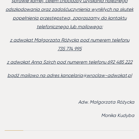
sprawie karnej, celem chociażby uzyskania należnego
odszkodowania oraz zadośćuczynienia wynikłych na skutek
popełnienia przestępstwa, zapraszamy do kontaktu
telefonicznego lub mailowego:
z adwokat Małgorzatą Różycką pod numerem telefonu
735 774 995
z adwokat Anną Szirch pod numerem telefonu 692 485 222
bądź mailowo na adres kancelaria@wroclaw-adwokat.pl
Adw. Małgorzata Różycka
Monika Kudyba