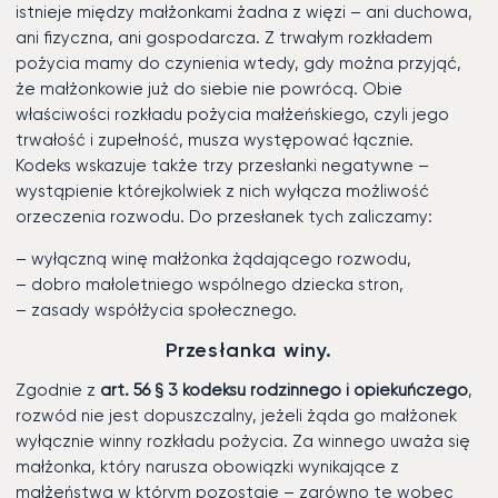
istnieje między małżonkami żadna z więzi – ani duchowa,
ani fizyczna, ani gospodarcza. Z trwałym rozkładem
pożycia mamy do czynienia wtedy, gdy można przyjąć,
że małżonkowie już do siebie nie powrócą. Obie
właściwości rozkładu pożycia małżeńskiego, czyli jego
trwałość i zupełność, musza występować łącznie.
Kodeks wskazuje także trzy przesłanki negatywne –
wystąpienie którejkolwiek z nich wyłącza możliwość
orzeczenia rozwodu. Do przesłanek tych zaliczamy:
– wyłączną winę małżonka żądającego rozwodu,
– dobro małoletniego wspólnego dziecka stron,
– zasady współżycia społecznego.
Przesłanka winy.
Zgodnie z
art. 56 § 3 kodeksu rodzinnego i opiekuńczego
,
rozwód nie jest dopuszczalny, jeżeli żąda go małżonek
wyłącznie winny rozkładu pożycia. Za winnego uważa się
małżonka, który narusza obowiązki wynikające z
małżeństwa w którym pozostaje – zarówno te wobec