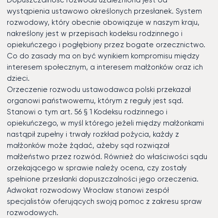
Dopuszczalność rozwodu uzależniona jest od
wystąpienia ustawowo określonych przesłanek. System
rozwodowy, który obecnie obowiązuje w naszym kraju,
nakreślony jest w przepisach kodeksu rodzinnego i
opiekuńczego i pogłębiony przez bogate orzecznictwo.
Co do zasady ma on być wynikiem kompromisu między
interesem społecznym, a interesem małżonków oraz ich
dzieci.
Orzeczenie rozwodu ustawodawca polski przekazał
organowi państwowemu, którym z reguły jest sąd.
Stanowi o tym art. 56 § 1 Kodeksu rodzinnego i
opiekuńczego, w myśl którego jeżeli między małżonkami
nastąpił zupełny i trwały rozkład pożycia, każdy z
małżonków może żądać, ażeby sąd rozwiązał
małżeństwo przez rozwód. Również do właściwości sądu
orzekającego w sprawie należy ocena, czy zostały
spełnione przesłanki dopuszczalności jego orzeczenia.
Adwokat rozwodowy Wrocław stanowi zespół
specjalistów oferujących swoją pomoc z zakresu spraw
rozwodowych.