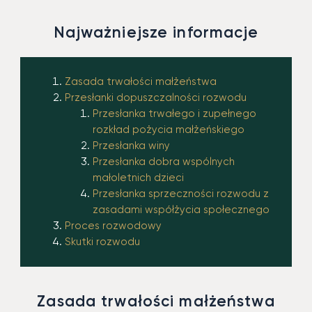
Najważniejsze informacje
Zasada trwałości małżeństwa
Przesłanki dopuszczalności rozwodu
Przesłanka trwałego i zupełnego
rozkład pożycia małżeńskiego
Przesłanka winy
Przesłanka dobra wspólnych
małoletnich dzieci
Przesłanka sprzeczności rozwodu z
zasadami współżycia społecznego
Proces rozwodowy
Skutki rozwodu
Zasada trwałości małżeństwa