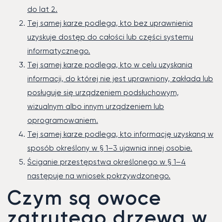
do lat 2.
Tej samej karze podlega, kto bez uprawnienia
uzyskuje dostęp do całości lub części systemu
informatycznego.
Tej samej karze podlega, kto w celu uzyskania
informacji, do której nie jest uprawniony, zakłada lub
posługuje się urządzeniem podsłuchowym,
wizualnym albo innym urządzeniem lub
oprogramowaniem.
Tej samej karze podlega, kto informację uzyskaną w
sposób określony w § 1–3 ujawnia innej osobie.
Ściganie przestępstwa określonego w § 1–4
następuje na wniosek pokrzywdzonego.
Czym są owoce
zatrutego drzewa w