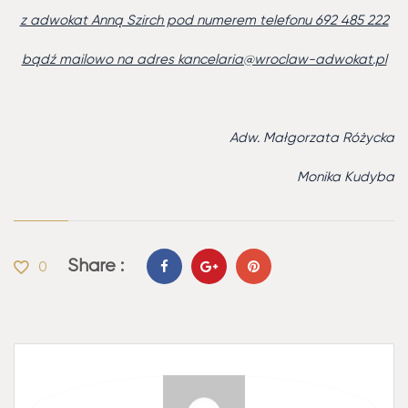
z adwokat Anną Szirch pod numerem telefonu 692 485 222
bądź mailowo na adres kancelaria@wroclaw-adwokat.pl
Adw. Małgorzata Różycka
Monika Kudyba
Share :
0