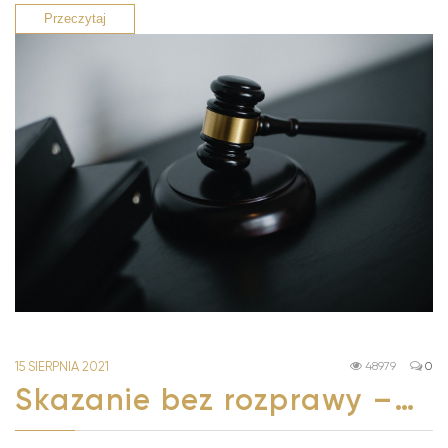
Przeczytaj
15 SIERPNIA 2021
48979
0
Skazanie bez rozprawy –…