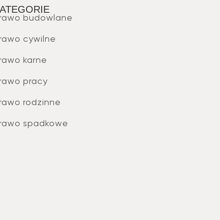
ATEGORIE
rawo budowlane
rawo cywilne
rawo karne
rawo pracy
rawo rodzinne
rawo spadkowe