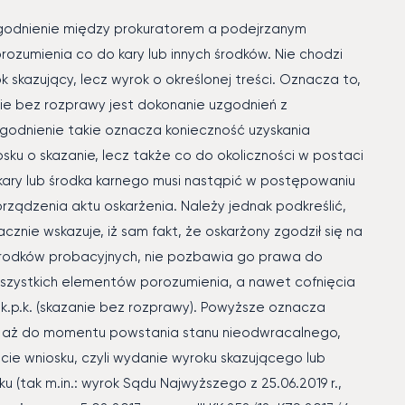
uzgodnienie między prokuratorem a podejrzanym
rozumienia co do kary lub innych środków. Nie chodzi
 skazujący, lecz wyrok o określonej treści. Oznacza to,
ie bez rozprawy jest dokonanie uzgodnień z
zgodnienie takie oznacza konieczność uzyskania
osku o skazanie, lecz także co do okoliczności w postaci
 kary lub środka karnego musi nastąpić w postępowaniu
ądzenia aktu oskarżenia. Należy jednak podkreślić,
nie wskazuje, iż sam fakt, że oskarżony zgodził się na
ą środków probacyjnych, nie pozbawia go prawa do
szystkich elementów porozumienia, a nawet cofnięcia
k.p.k. (skazanie bez rozprawy). Powyższe oznacza
 aż do momentu powstania stanu nieodwracalnego,
cie wniosku, czyli wydanie wyroku skazującego lub
(tak m.in.: wyrok Sądu Najwyższego z 25.06.2019 r.,