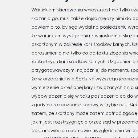
Warunkiem skierowania wniosku jest nie tylko 
skazania go, musi także dojść między nimi do po
bowiem o to, by sąd wydał na posiedzeniu wyrok
że warunkiem wystąpienia z wnioskiem o skazan
oskarżonym w zakresie kar i środków karnych. U
porozumienia nie tylko co do faktu złożenia wni
konkretnych kar i środków karnych. Uzgodnienie
przygotowawczym, najpóźniej do momentu sporz
że w orzecznictwie Sądu Najwyższego jednoznacz
wymierzenie określonej kary i związanych z ni
wypowiedzenia się w toku posiedzenia co do w
zgody na rozpoznanie sprawy w trybie art. 343 
zatem, że skarżony może zatem cofnąć zgodę
jakim jest rozstrzygnięcie przez sąd w przedmio
postanowienia o odmowie uwzględnienia wniosku 