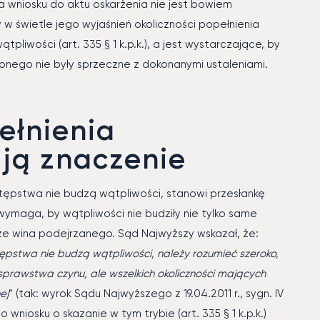
wniosku do aktu oskarżenia nie jest bowiem
w świetle jego wyjaśnień okoliczności popełnienia
pliwości (art. 335 § 1 k.p.k.), a jest wystarczające, by
ego nie były sprzeczne z dokonanymi ustaleniami.
ełnienia
ją znaczenie
stępstwa nie budzą wątpliwości, stanowi przesłankę
maga, by wątpliwości nie budziły nie tylko same
kże wina podejrzanego. Sąd Najwyższy wskazał, że:
stępstwa nie budzą wątpliwości, należy rozumieć szeroko,
sprawstwa czynu, ale wszelkich okoliczności mających
ej
” (tak: wyrok Sądu Najwyższego z 19.04.2011 r., sygn. IV
 wniosku o skazanie w tym trybie (art. 335 § 1 k.p.k.)