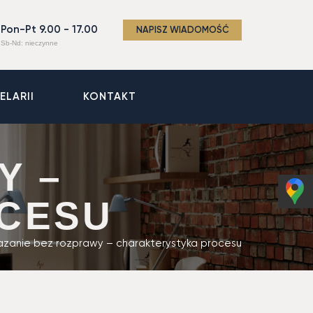
Pon-Pt 9.00 - 17.00
NAPISZ WIADOMOŚĆ
Sb-Nd: nieczynne
ELARII
KONTAKT
Y –
CESU
azanie bez rozprawy – charakterystyka procesu