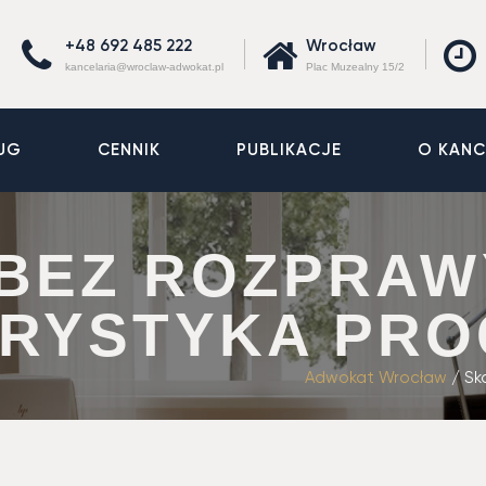
+48 692 485 222
Wrocław
kancelaria@wroclaw-adwokat.pl
Plac Muzealny 15/2
UG
CENNIK
PUBLIKACJE
O KANC
BEZ ROZPRAW
RYSTYKA PRO
Adwokat Wrocław
/
Sk