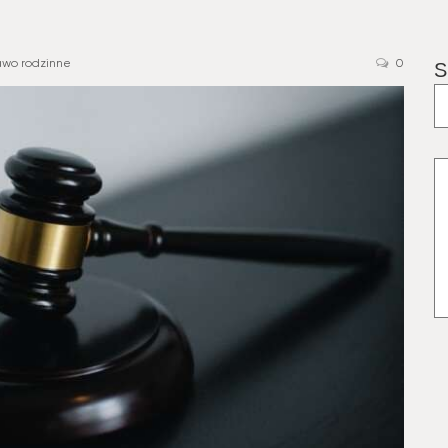
awo rodzinne
0
S