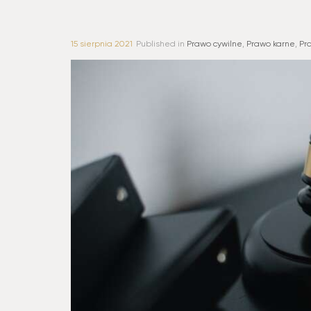
15 sierpnia 2021
Published in
Prawo cywilne
,
Prawo karne
,
Pr