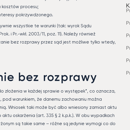
K
a kosztów procesu;
P
interesy pokrzywdzonego.
P
ywnie wszystkie te warunki (tak: wyrok Sądu
rok. i Pr.-wkł. 2003/11, poz. 11). Należy również
P
azanie bez rozprawy przez sąd jest możliwe tylko wtedy,
P
P
P
nie bez rozprawy
do złożenia w każdej sprawie o występek*, co oznacza,
rą, pod warunkiem, że danemu zachowaniu można
nią. Wniosek taki może być albo wniesiony zamiast aktu
do aktu oskarżenia (art. 335 § 2 k.p.k.). W obu wypadkach
rżonym są takie same – różne są jedynie wymogi co do