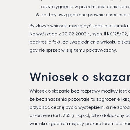
rozstrzygnięcie w przedmiocie poniesieni
zostały uwzględnione prawnie chronione 
By złożyć wniosek, muszą być spełnione kumulat
Najwyższego z 20.02.2003 r., sygn. II KK 125/02, P
podkreślić fakt, że uwzględnienie wniosku o sk
gdy nie sprzeciwi się temu pokrzywdzony.
Wniosek o skaza
Wniosek o skazanie bez rozprawy możliwy jest 
że bez znaczenia pozostaje tu zagrożenie ka
przypisać cechę bycia występkiem, a nie zbrod
oskarżenia (art. 335 § 1 k.p.k.), albo dołączony 
warunki uzgodnień między prokuratorem a oska