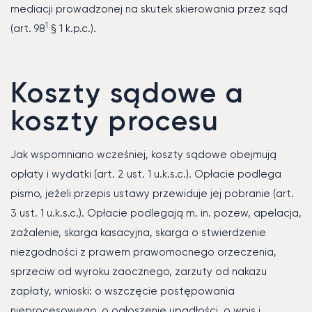
mediacji prowadzonej na skutek skierowania przez sąd
1
(art. 98
§ 1 k.p.c.).
Koszty sądowe a
koszty procesu
Jak wspomniano wcześniej, koszty sądowe obejmują
opłaty i wydatki (art. 2 ust. 1 u.k.s.c.). Opłacie podlega
pismo, jeżeli przepis ustawy przewiduje jej pobranie (art.
3 ust. 1 u.k.s.c.). Opłacie podlegają m. in. pozew, apelacja,
zażalenie, skarga kasacyjna, skarga o stwierdzenie
niezgodności z prawem prawomocnego orzeczenia,
sprzeciw od wyroku zaocznego, zarzuty od nakazu
zapłaty, wnioski: o wszczęcie postępowania
nieprocesowego, o ogłoszenie upadłości, o wpis i