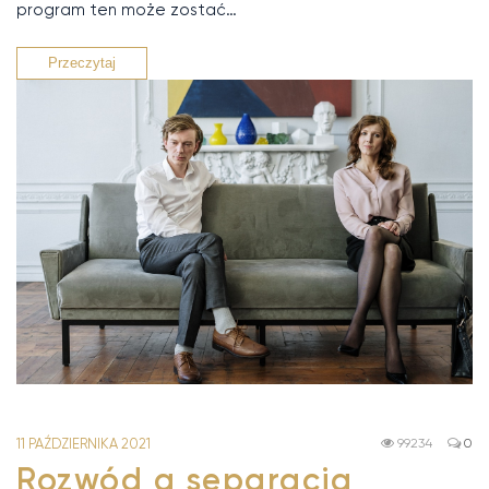
program ten może zostać…
Przeczytaj
11 PAŹDZIERNIKA 2021
99234
0
Rozwód a separacja