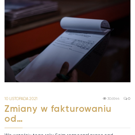
10 LISTOPADA 2021
306544
0
Zmiany w fakturowaniu
od…