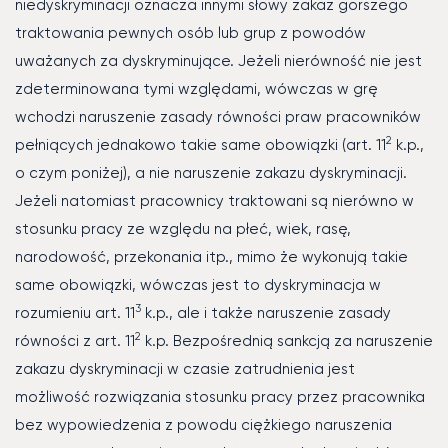
niedyskryminacji oznacza innymi słowy zakaz gorszego
traktowania pewnych osób lub grup z powodów
uważanych za dyskryminujące. Jeżeli nierówność nie jest
zdeterminowana tymi względami, wówczas w grę
wchodzi naruszenie zasady równości praw pracowników
2
pełniących jednakowo takie same obowiązki (art. 11
k.p.,
o czym poniżej), a nie naruszenie zakazu dyskryminacji.
Jeżeli natomiast pracownicy traktowani są nierówno w
stosunku pracy ze względu na płeć, wiek, rasę,
narodowość, przekonania itp., mimo że wykonują takie
same obowiązki, wówczas jest to dyskryminacja w
3
rozumieniu art. 11
k.p., ale i także naruszenie zasady
2
równości z art. 11
k.p. Bezpośrednią sankcją za naruszenie
zakazu dyskryminacji w czasie zatrudnienia jest
możliwość rozwiązania stosunku pracy przez pracownika
bez wypowiedzenia z powodu ciężkiego naruszenia