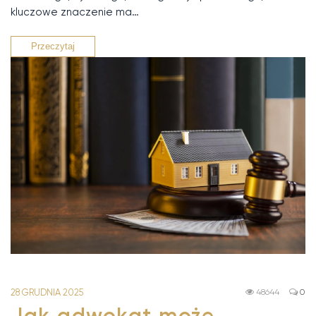
kluczowe znaczenie ma…
Przeczytaj
28 GRUDNIA 2025
48644
0
Jak adwokat może