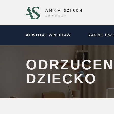
ADWOKAT WROCŁAW
ZAKRES USŁ
ODRZUCEN
DZIECKO