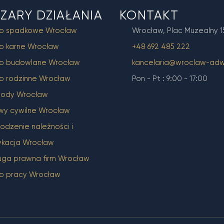
ZARY DZIAŁANIA
KONTAKT
o spadkowe Wrocław
Wrocław, Plac Muzealny 1
o karne Wrocław
+48 692 485 222
o budowlane Wrocław
kancelaria@wroclaw-adw
o rodzinne Wrocław
Pon - Pt : 9:00 - 17:00
ody Wrocław
wy cywilne Wrocław
dzenie należności i
ykacja Wrocław
uga prawna firm Wrocław
o pracy Wrocław