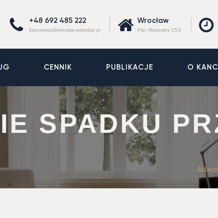
+48 692 485 222
Wrocław
kancelaria@wroclaw-adwokat.pl
Plac Muzealny 15/2
UG
CENNIK
PUBLIKACJE
O KANC
IE SPADKU PR
Adwo