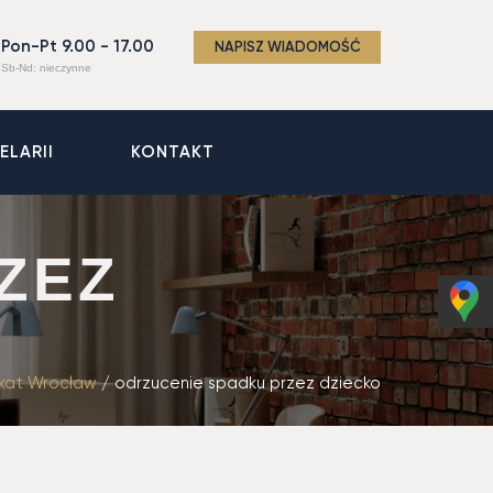
Pon-Pt 9.00 - 17.00
NAPISZ WIADOMOŚĆ
Sb-Nd: nieczynne
ELARII
KONTAKT
ZEZ
kat Wrocław
/
odrzucenie spadku przez dziecko