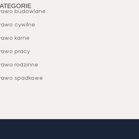
ATEGORIE
rawo budowlane
rawo cywilne
rawo karne
rawo pracy
rawo rodzinne
rawo spadkowe