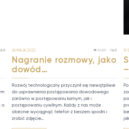
15 
0
26 MAJA 2022
54321
0
S
Nagranie rozmowy, jako
dowód…
Po
Rozwój technologiczny przyczynił się niewątpliwie
za
nym
do usprawnienia postępowania dowodowego
po
zarówno w postępowaniu karnym, jak i
pr
ć o
postępowaniu cywilnym. Każdy z nas może
be
obecnie wyciągnąć telefon z kieszeni spodni i
ja
zrobić zdjęcie…