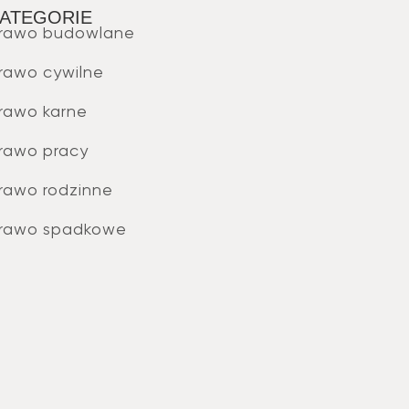
ATEGORIE
rawo budowlane
rawo cywilne
rawo karne
rawo pracy
rawo rodzinne
rawo spadkowe