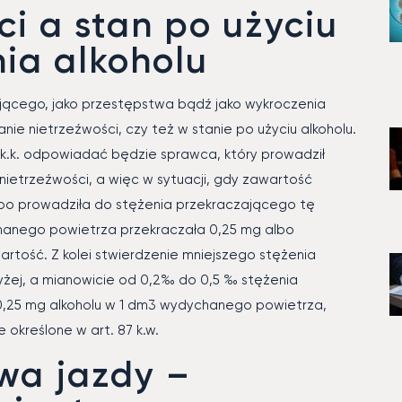
ci a stan po użyciu
nia alkoholu
ującego, jako przestępstwa bądź jako wykroczenia
anie nietrzeźwości, czy też w stanie po użyciu alkoholu.
 k.k. odpowiadać będzie sprawca, który prowadził
nietrzeźwości, a więc w sytuacji, gdy zawartość
albo prowadziła do stężenia przekraczającego tę
hanego powietrza przekraczała 0,25 mg albo
rtość. Z kolei stwierdzenie mniejszego stężenia
wyżej, a mianowicie od 0,2‰ do 0,5 ‰ stężenia
 0,25 mg alkoholu w 1 dm3 wydychanego powietrza,
określone w art. 87 k.w.
wa jazdy –