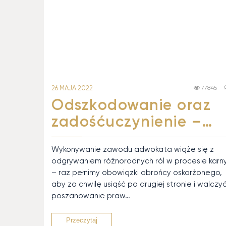
26 MAJA 2022
77845
Odszkodowanie oraz
zadośćuczynienie –…
Wykonywanie zawodu adwokata wiąże się z
odgrywaniem różnorodnych ról w procesie kar
– raz pełnimy obowiązki obrońcy oskarżonego,
aby za chwilę usiąść po drugiej stronie i walczy
poszanowanie praw…
Przeczytaj