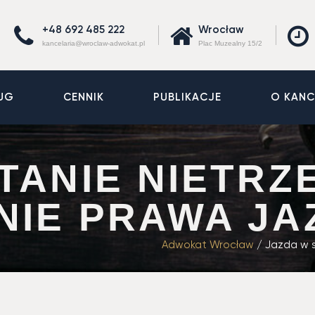
+48 692 485 222
Wrocław
kancelaria@wroclaw-adwokat.pl
Plac Muzealny 15/2
UG
CENNIK
PUBLIKACJE
O KANC
TANIE NIETRZ
NIE PRAWA JA
Adwokat Wrocław
/
Jazda w s