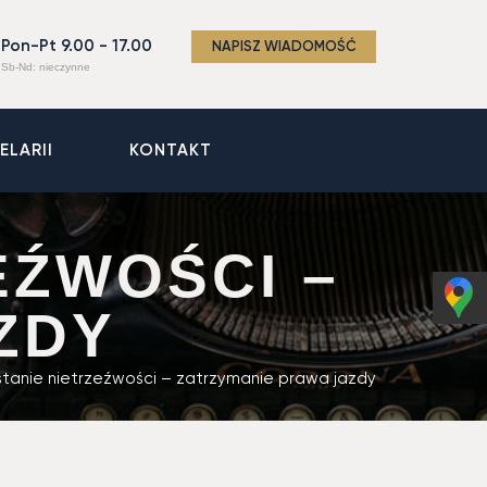
Pon-Pt 9.00 - 17.00
NAPISZ WIADOMOŚĆ
Sb-Nd: nieczynne
ELARII
KONTAKT
EŹWOŚCI –
ZDY
tanie nietrzeźwości – zatrzymanie prawa jazdy