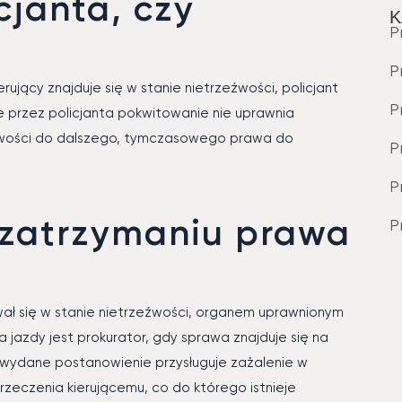
cjanta, czy
K
P
P
ujący znajduje się w stanie nietrzeźwości, policjant
P
przez policjanta pokwitowanie nie uprawnia
eźwości do dalszego, tymczasowego prawa do
P
P
 zatrzymaniu prawa
P
wał się w stanie nietrzeźwości, organem uprawnionym
jazdy jest prokurator, gdy sprawa znajduje się na
ydane postanowienie przysługuje zażalenie w
zeczenia kierującemu, co do którego istnieje