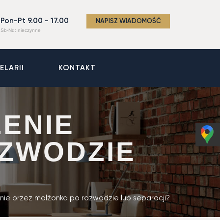
Pon-Pt 9.00 - 17.00
NAPISZ WIADOMOŚĆ
Sb-Nd: nieczynne
ELARII
KONTAKT
ZENIE
ZWODZIE
nie przez małżonka po rozwodzie lub separacji?