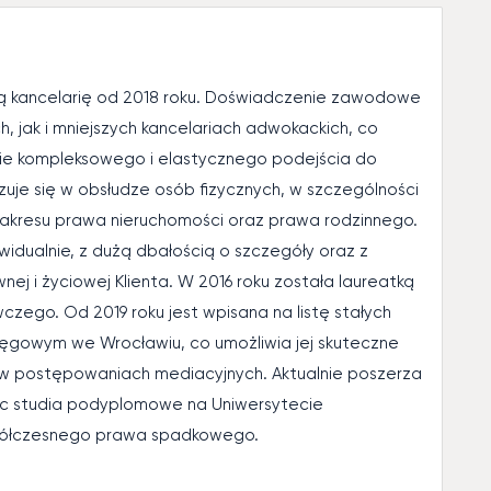
 kancelarię od 2018 roku. Doświadczenie zawodowe
 jak i mniejszych kancelariach adwokackich, co
nie kompleksowego i elastycznego podejścia do
uje się w obsłudze osób fizycznych, w szczególności
akresu prawa nieruchomości oraz prawa rodzinnego.
idualnie, z dużą dbałością o szczegóły oraz z
nej i życiowej Klienta. W 2016 roku została laureatką
zego. Od 2019 roku jest wpisana na listę stałych
ęgowym we Wrocławiu, co umożliwia jej skuteczne
 w postępowaniach mediacyjnych. Aktualnie poszerza
ąc studia podyplomowe na Uniwersytecie
spółczesnego prawa spadkowego.