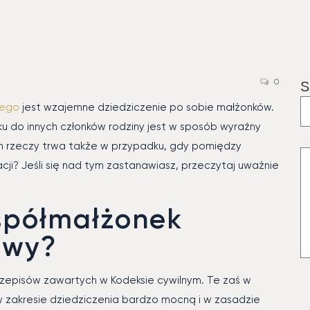
0
S
ego
jest wzajemne dziedziczenie po sobie małżonków.
ku do innych członków rodziny jest w sposób wyraźny
n rzeczy trwa także w przypadku, gdy pomiędzy
cji? Jeśli się nad tym zastanawiasz, przeczytaj uważnie
spółmałżonek
awy?
zepisów zawartych w Kodeksie cywilnym. Te zaś w
zakresie dziedziczenia bardzo mocną i w zasadzie