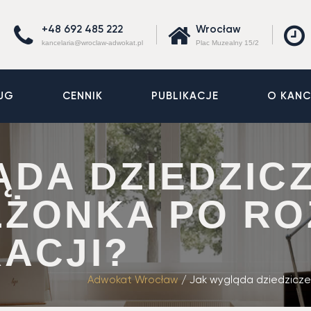
+48 692 485 222
Wrocław
kancelaria@wroclaw-adwokat.pl
Plac Muzealny 15/2
UG
CENNIK
PUBLIKACJE
O KANC
DA DZIEDZIC
ŁŻONKA PO RO
ACJI?
Adwokat Wrocław
/
Jak wygląda dziedzicze