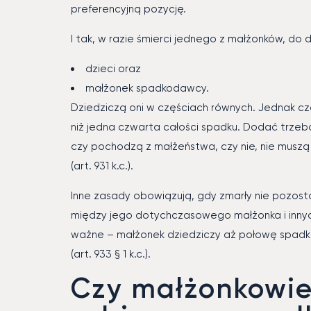
preferencyjną pozycję.
I tak, w razie śmierci jednego z małżonków, do 
dzieci oraz
małżonek spadkodawcy.
Dziedziczą oni w częściach równych. Jednak c
niż jedna czwarta całości spadku. Dodać trzeba
czy pochodzą z małżeństwa, czy nie, nie muszą
(art. 931 k.c.).
Inne zasady obowiązują, gdy zmarły nie pozos
między jego dotychczasowego małżonka i innych
ważne – małżonek dziedziczy aż połowę spadku,
(art. 933 § 1 k.c.).
Czy małżonkowie