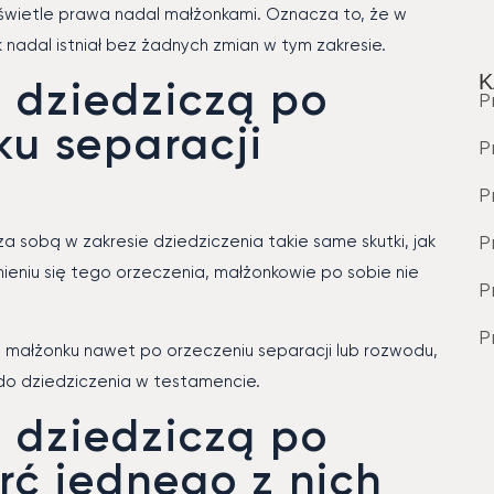
świetle prawa nadal małżonkami. Oznacza to, że w
k nadal istniał bez żadnych zmian w tym zakresie.
K
 dziedziczą po
P
ku separacji
P
P
P
a sobą w zakresie dziedziczenia takie same skutki, jak
niu się tego orzeczenia, małżonkowie po sobie nie
P
P
 małżonku nawet po orzeczeniu separacji lub rozwodu,
 do dziedziczenia w testamencie.
 dziedziczą po
erć jednego z nich