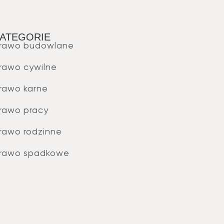
ATEGORIE
rawo budowlane
rawo cywilne
rawo karne
rawo pracy
rawo rodzinne
rawo spadkowe