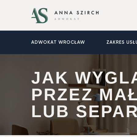
ADWOKAT WROCŁAW
ZAKRES USŁ
JAK WYGLĄ
PRZEZ MA
LUB SEPAR