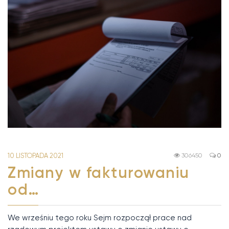
10 LISTOPADA 2021
306450
0
Zmiany w fakturowaniu
od…
We wrześniu tego roku Sejm rozpoczął prace nad