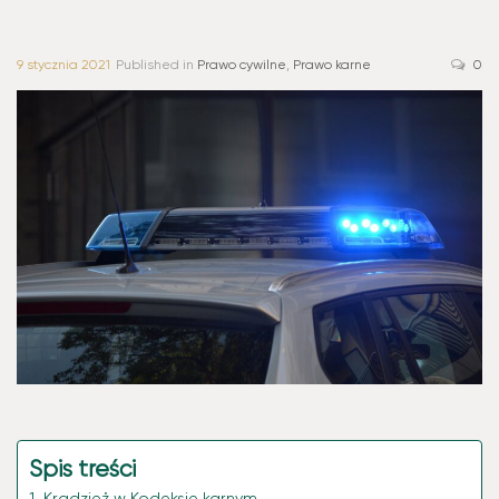
9 stycznia 2021
Published in
Prawo cywilne
,
Prawo karne
0
Spis treści
Kradzież w Kodeksie karnym