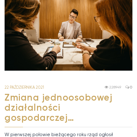
22 PAŹDZIERNIKA 2021
228949
0
Zmiana jednoosobowej
działalności
gospodarczej…
W pierwszej połowie bieżącego roku rząd ogłosił