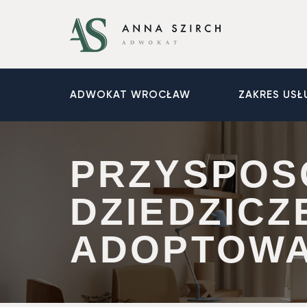
ADWOKAT WROCŁAW
ZAKRES USŁ
PRZYSPOS
DZIEDZICZ
ADOPTOWA