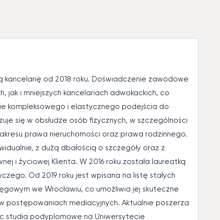
 kancelarię od 2018 roku. Doświadczenie zawodowe
 jak i mniejszych kancelariach adwokackich, co
nie kompleksowego i elastycznego podejścia do
uje się w obsłudze osób fizycznych, w szczególności
akresu prawa nieruchomości oraz prawa rodzinnego.
idualnie, z dużą dbałością o szczegóły oraz z
nej i życiowej Klienta. W 2016 roku została laureatką
zego. Od 2019 roku jest wpisana na listę stałych
ęgowym we Wrocławiu, co umożliwia jej skuteczne
 w postępowaniach mediacyjnych. Aktualnie poszerza
ąc studia podyplomowe na Uniwersytecie