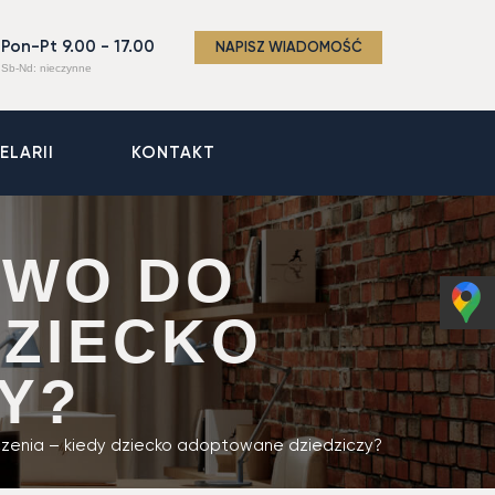
Pon-Pt 9.00 - 17.00
NAPISZ WIADOMOŚĆ
Sb-Nd: nieczynne
ELARII
KONTAKT
AWO DO
DZIECKO
Y?
czenia – kiedy dziecko adoptowane dziedziczy?