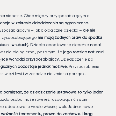
nie
niepełne. Choć między przysposabiającym a
wencje w zakresie dziedziczenia są ograniczone.
ysposabiającym – jak biologiczne dziecko –
ale nie
i przysposabiającego
nie mają żadnych praw do spadku
ach i wnukach).
Dziecko adoptowane niepełnie nadal
dzinie biologicznej, poza tym, że
jego rodzice naturalni
ejsce wchodzi przysposabiający
. Dziedziczenie po
ogicznych pozostaje jednak możliwe
. Przysposobienie
h więzi krwi i w zasadzie nie zmienia porządku
o pamiętać, że dziedziczenie ustawowe to tylko jeden
ażda osoba może również rozporządzić swoim
cko adoptowane wedle własnej woli. Jednak nawet
 ważność testamentu, prawo do zachowku i krąg