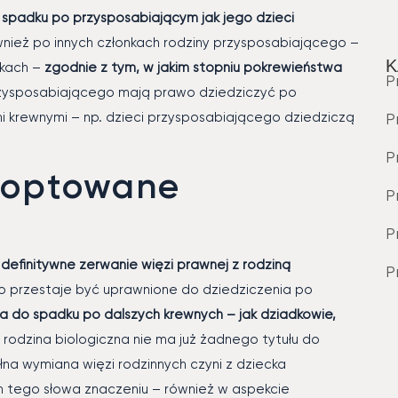
spadku po przysposabiającym jak jego dzieci
wnież po innych członkach rodziny przysposabiającego –
K
jkach –
zgodnie z tym, w jakim stopniu pokrewieństwa
P
przysposabiającego mają prawo dziedziczyć po
i krewnymi – np. dzieci przysposabiającego dziedziczą
P
P
doptowane
P
P
 definitywne zerwanie więzi prawnej z rodziną
P
lko przestaje być uprawnione do dziedziczenia po
a do spadku po dalszych krewnych – jak dziadkowie,
– rodzina biologiczna nie ma już żadnego tytułu do
a wymiana więzi rodzinnych czyni z dziecka
 tego słowa znaczeniu – również w aspekcie