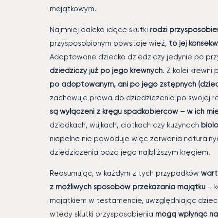
majątkowym.
Najmniej daleko idące skutki
rodzi przysposobie
przysposobionym powstaje więź,
to jej konsek
Adoptowane dziecko dziedziczy jedynie po prz
dziedziczy już po jego krewnych
. Z kolei krewn
po adoptowanym, ani po jego zstępnych (dzieci
zachowuje prawa do dziedziczenia po swojej ro
są wyłączeni z kręgu spadkobierców – w ich mi
dziadkach, wujkach, ciotkach czy kuzynach
biol
niepełne nie powoduje więc zerwania naturalnyc
dziedziczenia poza jego najbliższym kręgiem.
Reasumując, w każdym z tych przypadków
wart
z możliwych sposobów przekazania majątku
– k
majątkiem w testamencie, uwzględniając dzie
wtedy skutki przysposobienia
mogą wpłynąć na