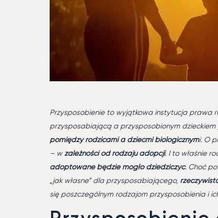
Przysposobienie to wyjątkowa instytucja prawa r
przysposabiającą a przysposobionym dzieckiem
pomiędzy rodzicami a dziećmi biologicznym
i. O 
– w
zależności od rodzaju adopcji
. I to właśnie 
adoptowane będzie mogło dziedziczyć
. Choć po
„jak własne” dla przysposabiającego,
rzeczywist
się poszczególnym rodzajom przysposobienia i i
Przysposobienie