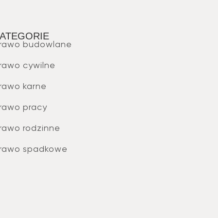
ATEGORIE
rawo budowlane
rawo cywilne
rawo karne
rawo pracy
rawo rodzinne
rawo spadkowe