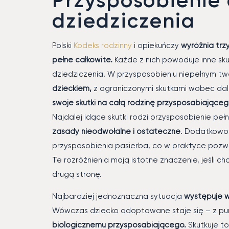
dziedziczenia
Polski
Kodeks rodzinny
i opiekuńczy
wyróżnia trz
pełne całkowite.
Każde z nich powoduje inne skut
dziedziczenia. W przysposobieniu niepełnym tw
dzieckiem,
z ograniczonymi skutkami wobec dalsz
swoje skutki na całą rodzinę przysposabiająceg
Najdalej idące skutki rodzi przysposobienie peł
zasady nieodwołalne i ostateczne
. Dodatkowo
przysposobienia pasierba, co w praktyce pozw
Te rozróżnienia mają istotne znaczenie, jeśli c
drugą stronę.
Najbardziej jednoznaczna sytuacja
występuje w 
Wówczas dziecko adoptowane staje się – z pu
biologicznemu przysposabiającego.
Skutkuje t