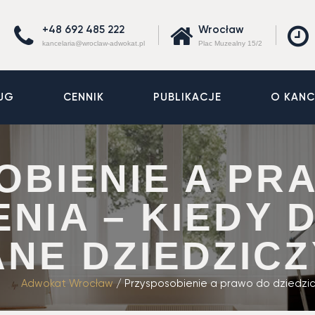
+48 692 485 222
Wrocław
kancelaria@wroclaw-adwokat.pl
Plac Muzealny 15/2
UG
CENNIK
PUBLIKACJE
O KANC
OBIENIE A PR
ENIA – KIEDY 
NE DZIEDZICZ
Adwokat Wrocław
/
Przysposobienie a prawo do dziedzi