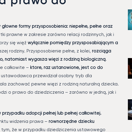
y główne formy przysposobienia: niepełne, pełne oraz
ki prawne w zakresie zarówno relacji rodzinnych, jak i
orzy się więź
wyłącznie pomiędzy przysposabiającym a
ej rodziny. Przysposobienie pełne, z kolei,
rozciąga
o, natomiast wygasza więzi z rodziną biologiczną
.
ne całkowite –
które, raz ustanowione, jest co do
 ustawodawca przewidział osobny tryb dla
ala zachować pewne więzi z rodziną naturalną dziecka.
hodzi o prawo do dziedziczenia – zarówno w jedną, jak i
przypadku adopcji pełnej lub pełnej całkowitej.
nktu widzenia prawa –
równorzędne dziecku
o tym, że w przypadku dziedziczenia ustawowego