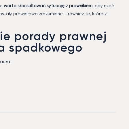
ze
warto skonsultować sytuację z prawnikiem
, aby mieć
ostały prawidłowo zrozumiane – również te, które z
sie porady prawnej
wa spadkowego
kacka