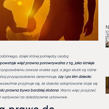
N
odzinnego, dzięki której pomiędzy osobą
powstaje więź prawna porównywalna z tą, jaka istnieje
przysposobieniu zawsze orzeka sąd, a jego skutki są różne
rodzaj przysposobienia determinuje,
czy i po kim dziecko
wszechnie przyjmuje się, że dziecko adoptowane staje się
ość prawna bywa bardziej złożona
. Warto więc przyjrzeć
ch wpływowi na dziedziczenie ustawowe.
 a prawo do