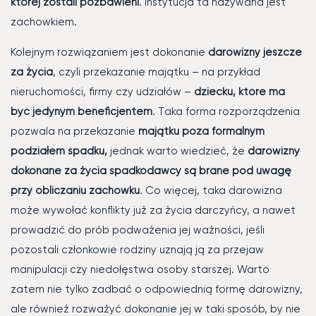
której zostali pozbawieni
. Instytucja ta nazywana jest
zachowkiem.
Kolejnym rozwiązaniem jest dokonanie
darowizny jeszcze
za życia
, czyli przekazanie majątku – na przykład
nieruchomości, firmy czy udziałów –
dziecku, które ma
być jedynym beneficjentem
. Taka forma rozporządzenia
pozwala na przekazanie
majątku poza formalnym
podziałem spadku,
jednak warto wiedzieć, że
darowizny
dokonane za życia spadkodawcy są brane pod uwagę
przy obliczaniu zachowku
. Co więcej, taka darowizna
może wywołać konflikty już za życia darczyńcy, a nawet
prowadzić do prób podważenia jej ważności, jeśli
pozostali członkowie rodziny uznają ją za przejaw
manipulacji czy niedołęstwa osoby starszej. Warto
zatem nie tylko zadbać o odpowiednią formę darowizny,
ale również rozważyć dokonanie jej w taki sposób, by nie