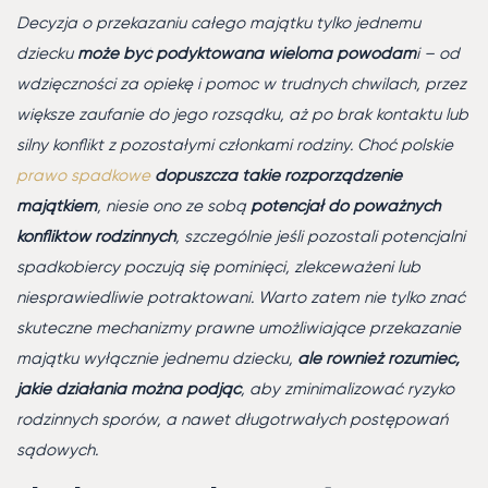
Decyzja o przekazaniu całego majątku tylko jednemu
dziecku
może być podyktowana wieloma powodam
i – od
wdzięczności za opiekę i pomoc w trudnych chwilach, przez
większe zaufanie do jego rozsądku, aż po brak kontaktu lub
silny konflikt z pozostałymi członkami rodziny. Choć polskie
prawo spadkowe
dopuszcza takie rozporządzenie
majątkiem
, niesie ono ze sobą
potencjał do poważnych
konfliktów rodzinnych
, szczególnie jeśli pozostali potencjalni
spadkobiercy poczują się pominięci, zlekceważeni lub
niesprawiedliwie potraktowani. Warto zatem nie tylko znać
skuteczne mechanizmy prawne umożliwiające przekazanie
majątku wyłącznie jednemu dziecku,
ale również rozumieć,
jakie działania można podjąć
, aby zminimalizować ryzyko
rodzinnych sporów, a nawet długotrwałych postępowań
sądowych.