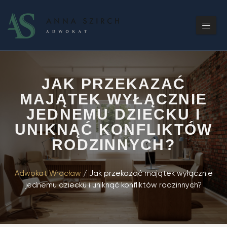
JAK PRZEKAZAĆ
MAJĄTEK WYŁĄCZNIE
JEDNEMU DZIECKU I
UNIKNĄĆ KONFLIKTÓW
RODZINNYCH?
Adwokat Wrocław
/
Jak przekazać majątek wyłącznie
jednemu dziecku i uniknąć konfliktów rodzinnych?