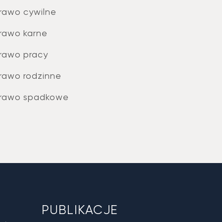
rawo cywilne
rawo karne
rawo pracy
rawo rodzinne
rawo spadkowe
PUBLIKACJE