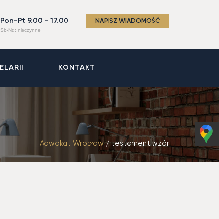
Pon-Pt 9.00 - 17.00
NAPISZ WIADOMOŚĆ
Sb-Nd: nieczynne
ELARII
KONTAKT
Adwokat Wrocław
/
testament wzór