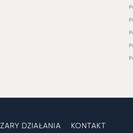
P
P
P
P
P
ZARY DZIAŁANIA
KONTAKT