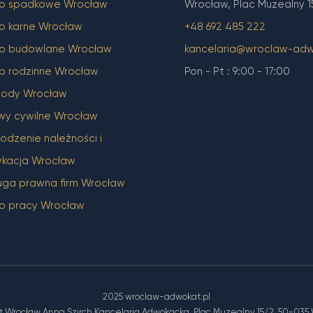
o spadkowe Wrocław
Wrocław, Plac Muzealny 1
o karne Wrocław
+48 692 485 222
o budowlane Wrocław
kancelaria@wroclaw-adw
o rodzinne Wrocław
Pon - Pt : 9:00 - 17:00
ody Wrocław
wy cywilne Wrocław
dzenie należności i
ykacja Wrocław
uga prawna firm Wrocław
o pracy Wrocław
2025 wroclaw-adwokat.pl
 Wrocław Anna Szirch Kancelaria Adwokacka, Plac Muzealny 15/2, 50-035