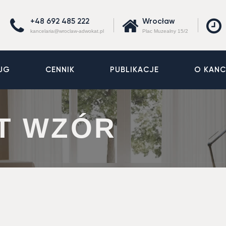
+48 692 485 222
Wrocław
kancelaria@wroclaw-adwokat.pl
Plac Muzealny 15/2
UG
CENNIK
PUBLIKACJE
O KANC
T WZÓR