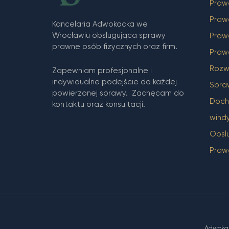
Praw
Praw
Kancelaria Adwokacka we
Wrocławiu obsługująca sprawy
Praw
prawne osób fizycznych oraz firm.
Praw
Rozw
Zapewniam profesjonalne i
indywidualne podejście do każdej
Spra
powierzonej sprawy. Zachęcam do
Docho
kontaktu oraz konsultacji.
wind
Obsł
Praw
Adwokat