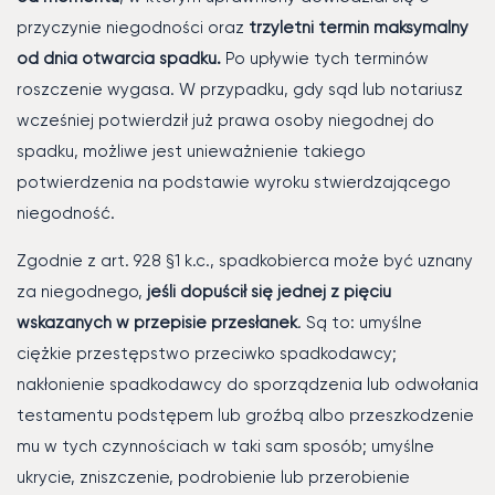
przyczynie niegodności oraz
trzyletni termin maksymalny
od dnia otwarcia
spadku.
Po upływie tych terminów
roszczenie wygasa. W przypadku, gdy sąd lub notariusz
wcześniej potwierdził już prawa osoby niegodnej do
spadku, możliwe jest unieważnienie takiego
potwierdzenia na podstawie wyroku stwierdzającego
niegodność.
Zgodnie z art. 928 §1 k.c., spadkobierca może być uznany
za niegodnego,
jeśli dopuścił się jednej z pięciu
wskazanych w przepisie przesłanek
. Są to: umyślne
ciężkie przestępstwo przeciwko spadkodawcy;
nakłonienie spadkodawcy do sporządzenia lub odwołania
testamentu podstępem lub groźbą albo przeszkodzenie
mu w tych czynnościach w taki sam sposób; umyślne
ukrycie, zniszczenie, podrobienie lub przerobienie