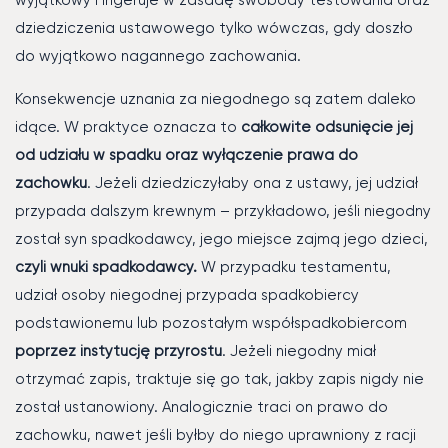
wyjątkowy i ingeruje w zasadę swobody testowania oraz
dziedziczenia ustawowego tylko wówczas, gdy doszło
do wyjątkowo nagannego zachowania.
Konsekwencje uznania za niegodnego są zatem daleko
idące. W praktyce oznacza to
całkowite odsunięcie jej
od udziału w spadku oraz wyłączenie prawa do
zachowku
. Jeżeli dziedziczyłaby ona z ustawy, jej udział
przypada dalszym krewnym – przykładowo, jeśli niegodny
został syn spadkodawcy, jego miejsce zajmą jego dzieci,
czyli wnuki spadkodawcy.
W przypadku testamentu,
udział osoby niegodnej przypada spadkobiercy
podstawionemu lub pozostałym współspadkobiercom
poprzez instytucję przyrostu
. Jeżeli niegodny miał
otrzymać zapis, traktuje się go tak, jakby zapis nigdy nie
został ustanowiony. Analogicznie traci on prawo do
zachowku, nawet jeśli byłby do niego uprawniony z racji