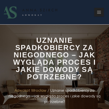
UZNANIE
SPADKOBIERCY ZA
NIEGODNEGO – JAK
WYGLĄDA PROCES I
JAKIE DOWODY SĄ
POTRZEBNE?
Adwokat Wrocław
/
Uznanie spadkobiercy za
niegodnego – jak wygląda proces i jakie dowody są
potrzebne?