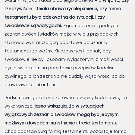
warunki, w jakich doszło do jego złożenia – a
więc to, czy
rzeczywiście istniała obawa rychłej śmierci, czy forma
testamentu była adekwatna do sytuacji, i czy
świadkowie są wiarygodni.
Zgromadzenie zgodnych
zeznań dwóch świadków może w wielu przypadkach
stanowić wystarczającą podstawę do uznania
testamentu za ważny. Kluczowe jest jednak, aby
świadkowie nie byli osobami wyłączonymi z możliwości
bycia świadkiem na podstawie przepisów Kodeksu
cywilnego, a ich zeznania nie budziły wątpliwości co do
prawdziwości lub intencji.
Podsumowując zatem, zarówno przepisy kodeksowe, jak i
wykonawcze,
jasno wskazują, że w sytuacjach
wyjątkowych zeznania świadków mogą być jedynym
możliwym dowodem na istnienie i treść testamentu
.
Choć podstawową formą testamentu pozostaje forma