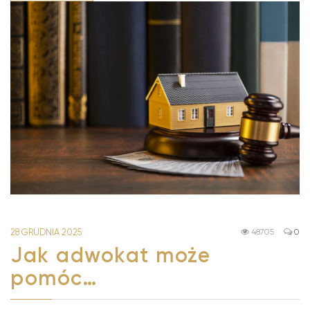
28 GRUDNIA 2025
48705
0
Jak adwokat może
pomóc…