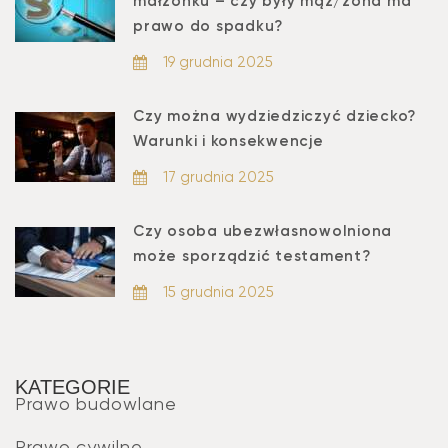
małżonku – czy były mąż/żona ma
prawo do spadku?
19 grudnia 2025
Czy można wydziedziczyć dziecko?
Warunki i konsekwencje
17 grudnia 2025
Czy osoba ubezwłasnowolniona
może sporządzić testament?
15 grudnia 2025
KATEGORIE
Prawo budowlane
Prawo cywilne