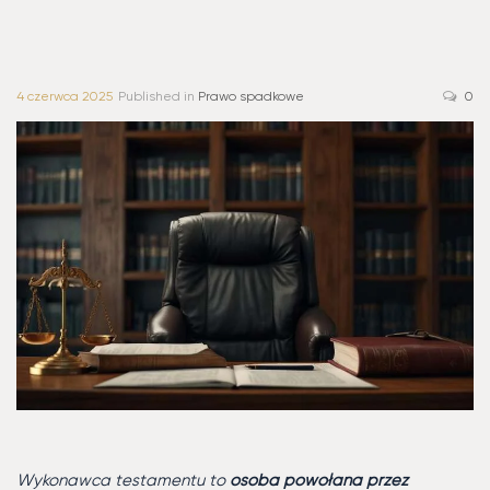
4 czerwca 2025
Published in
Prawo spadkowe
0
Wykonawca testamentu to
osoba powołana przez