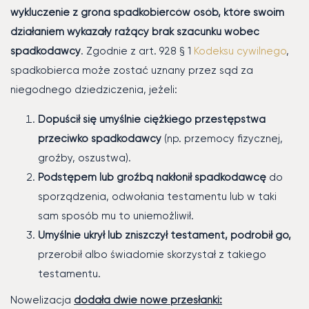
wykluczenie z grona spadkobierców osób, które swoim
działaniem wykazały rażący brak szacunku wobec
spadkodawcy
. Zgodnie z art. 928 § 1
Kodeksu cywilnego
,
spadkobierca może zostać uznany przez sąd za
niegodnego dziedziczenia, jeżeli:
Dopuścił się umyślnie ciężkiego przestępstwa
przeciwko spadkodawcy
(np. przemocy fizycznej,
groźby, oszustwa).
Podstępem lub groźbą nakłonił spadkodawcę
do
sporządzenia, odwołania testamentu lub w taki
sam sposób mu to uniemożliwił.
Umyślnie ukrył lub zniszczył testament, podrobił go,
przerobił albo świadomie skorzystał z takiego
testamentu.
Nowelizacja
dodała dwie nowe przesłanki: