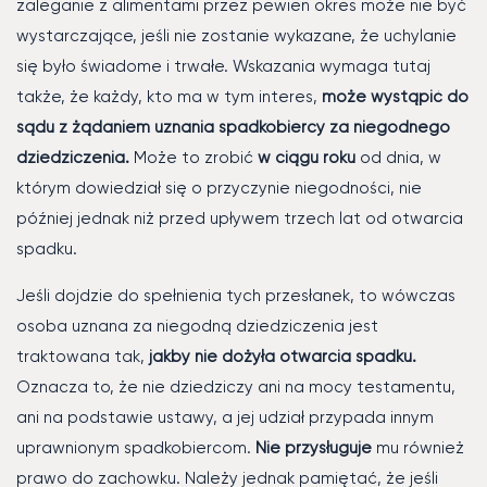
zaleganie z alimentami przez pewien okres może nie być
wystarczające, jeśli nie zostanie wykazane, że uchylanie
się było świadome i trwałe. Wskazania wymaga tutaj
także, że każdy, kto ma w tym interes,
może wystąpić do
sądu z żądaniem uznania spadkobiercy za niegodnego
dziedziczenia.
Może to zrobić
w ciągu roku
od dnia, w
którym dowiedział się o przyczynie niegodności, nie
później jednak niż przed upływem trzech lat od otwarcia
spadku.
Jeśli dojdzie do spełnienia tych przesłanek, to wówczas
osoba uznana za niegodną dziedziczenia jest
traktowana tak,
jakby nie dożyła otwarcia spadku.
Oznacza to, że nie dziedziczy ani na mocy testamentu,
ani na podstawie ustawy, a jej udział przypada innym
uprawnionym spadkobiercom.
Nie przysługuje
mu również
prawo do zachowku. Należy jednak pamiętać, że jeśli